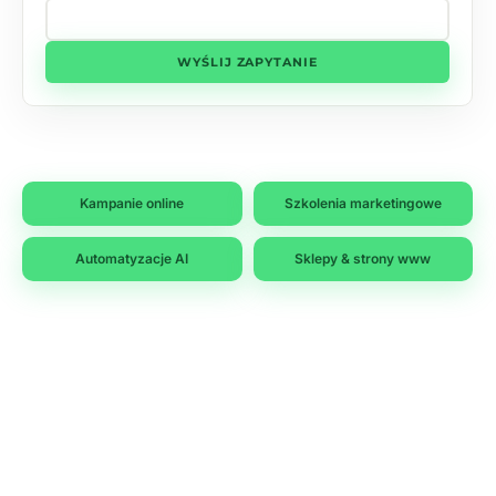
WYŚLIJ ZAPYTANIE
Kampanie online
Szkolenia marketingowe
Automatyzacje AI
Sklepy & strony www