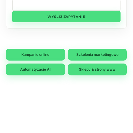
WYŚLIJ ZAPYTANIE
Kampanie online
Szkolenia marketingowe
Automatyzacje AI
Sklepy & strony www