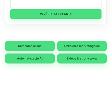
WYŚLIJ ZAPYTANIE
Kampanie online
Szkolenia marketingowe
Automatyzacje AI
Sklepy & strony www