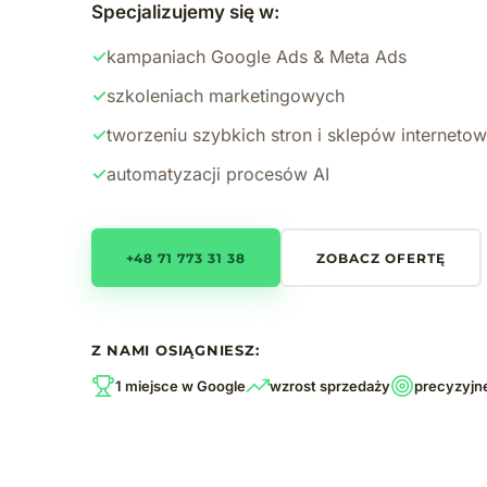
Specjalizujemy się w:
✓
kampaniach Google Ads & Meta Ads
✓
szkoleniach marketingowych
✓
tworzeniu szybkich stron i sklepów interneto
✓
automatyzacji procesów AI
+48 71 773 31 38
ZOBACZ OFERTĘ
Z NAMI OSIĄGNIESZ:
1 miejsce w Google
wzrost sprzedaży
precyzyjn