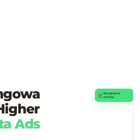
ingowa
Kampanie
online
Higher
ta Ads