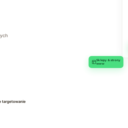
wych
Sklepy & strony
www
e targetowanie