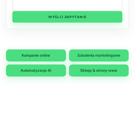
WYŚLIJ ZAPYTANIE
Kampanie online
Szkolenia marketingowe
Automatyzacje AI
Sklepy & strony www