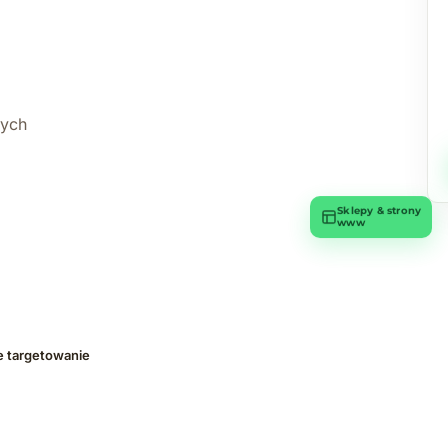
wych
Sklepy & strony
www
e targetowanie