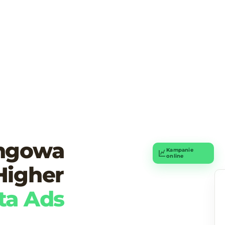
ingowa
Kampanie
online
Higher
ta Ads