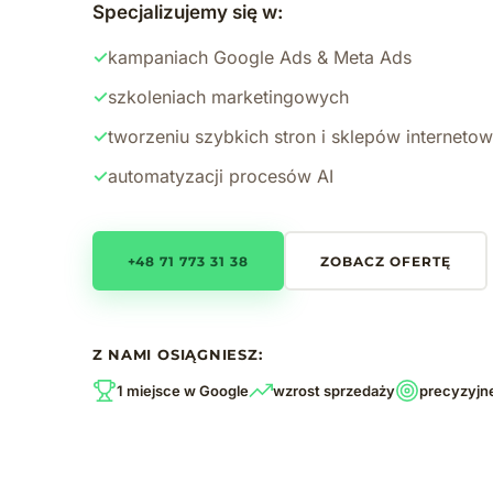
Specjalizujemy się w:
✓
kampaniach Google Ads & Meta Ads
✓
szkoleniach marketingowych
✓
tworzeniu szybkich stron i sklepów interneto
✓
automatyzacji procesów AI
+48 71 773 31 38
ZOBACZ OFERTĘ
Z NAMI OSIĄGNIESZ:
1 miejsce w Google
wzrost sprzedaży
precyzyjn