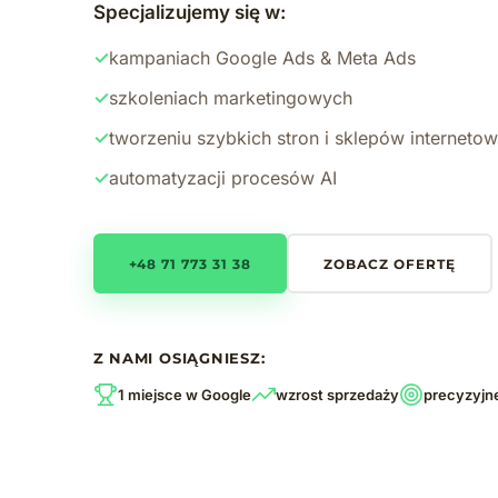
Specjalizujemy się w:
✓
kampaniach Google Ads & Meta Ads
✓
szkoleniach marketingowych
✓
tworzeniu szybkich stron i sklepów interneto
✓
automatyzacji procesów AI
+48 71 773 31 38
ZOBACZ OFERTĘ
Z NAMI OSIĄGNIESZ:
1 miejsce w Google
wzrost sprzedaży
precyzyjn