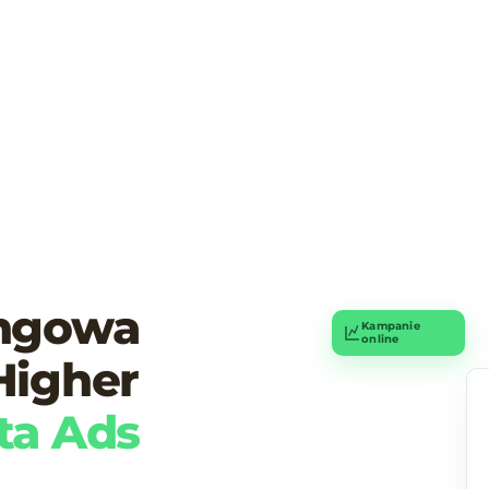
ingowa
Kampanie
online
Higher
ta Ads