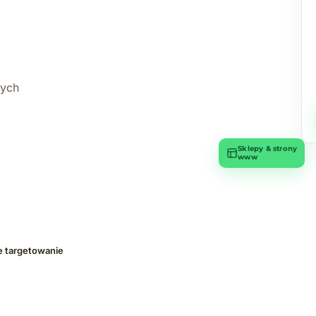
wych
Sklepy & strony
www
e targetowanie