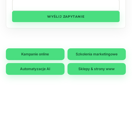
WYŚLIJ ZAPYTANIE
Kampanie online
Szkolenia marketingowe
Automatyzacje AI
Sklepy & strony www