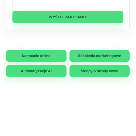
WYŚLIJ ZAPYTANIE
Kampanie online
Szkolenia marketingowe
Automatyzacje AI
Sklepy & strony www