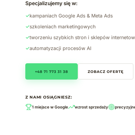
Specjalizujemy się w:
✓
kampaniach Google Ads & Meta Ads
✓
szkoleniach marketingowych
✓
tworzeniu szybkich stron i sklepów interneto
✓
automatyzacji procesów AI
+48 71 773 31 38
ZOBACZ OFERTĘ
Z NAMI OSIĄGNIESZ:
1 miejsce w Google
wzrost sprzedaży
precyzyjn