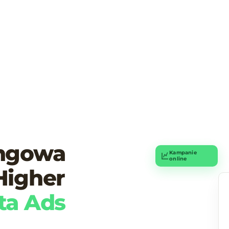
ingowa
Kampanie
online
Higher
ta Ads