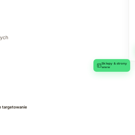
wych
Sklepy & strony
www
e targetowanie