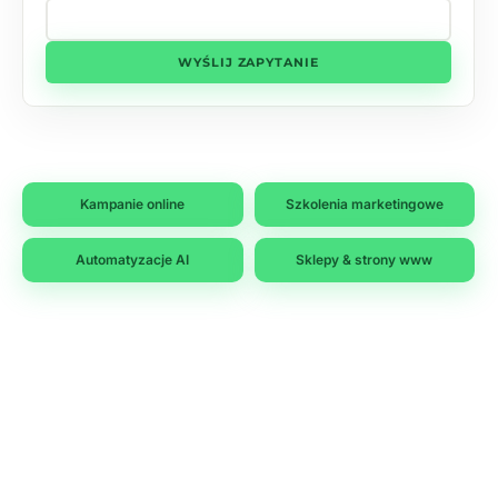
WYŚLIJ ZAPYTANIE
Kampanie online
Szkolenia marketingowe
Automatyzacje AI
Sklepy & strony www