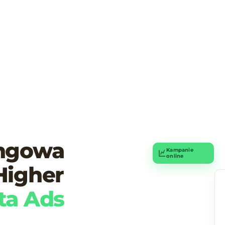
ingowa
Kampanie
online
Higher
ta Ads