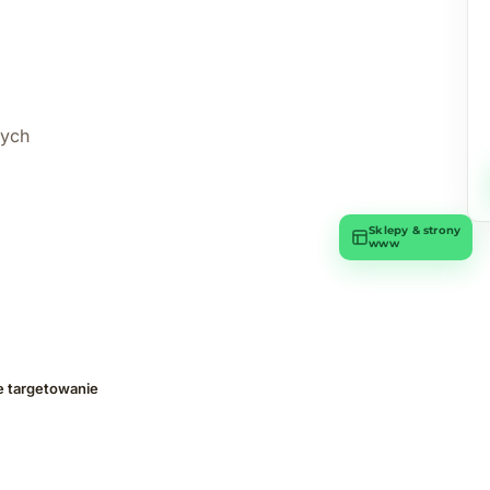
wych
Sklepy & strony
www
e targetowanie