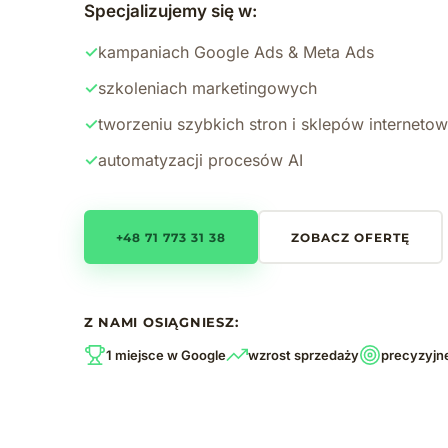
Specjalizujemy się w:
✓
kampaniach Google Ads & Meta Ads
✓
szkoleniach marketingowych
✓
tworzeniu szybkich stron i sklepów interneto
✓
automatyzacji procesów AI
+48 71 773 31 38
ZOBACZ OFERTĘ
Z NAMI OSIĄGNIESZ:
1 miejsce w Google
wzrost sprzedaży
precyzyjn