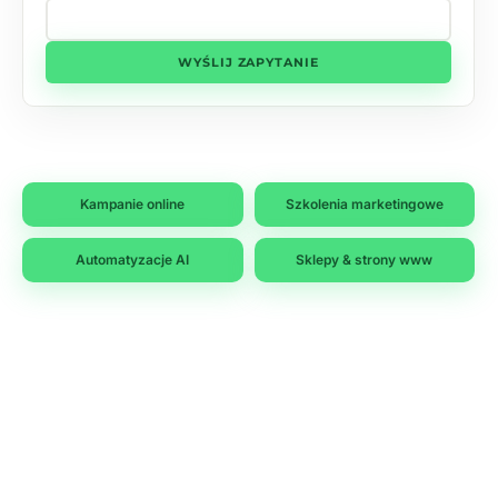
WYŚLIJ ZAPYTANIE
Kampanie online
Szkolenia marketingowe
Automatyzacje AI
Sklepy & strony www