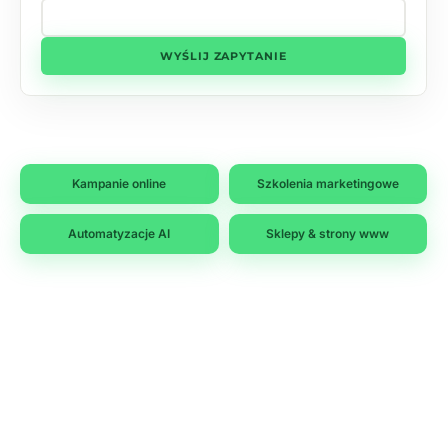
WYŚLIJ ZAPYTANIE
Kampanie online
Szkolenia marketingowe
Automatyzacje AI
Sklepy & strony www